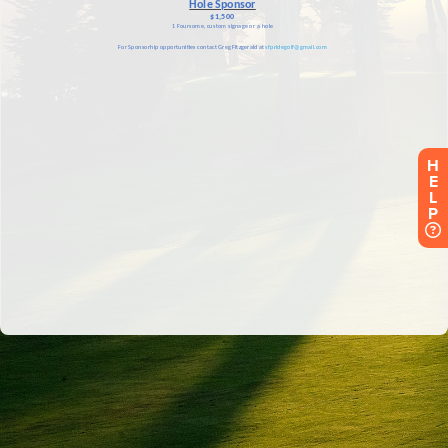
H
E
L
P